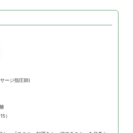
サージ指圧師)
勝
15）