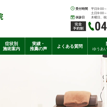
受付時間
平日9:00～1
土日9:00～1
休診日
木曜日、祝
症状別
実績・
よくある質問
施術案内
推薦の声
ゆうあい