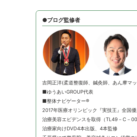
●ブログ監修者
吉岡正洋(柔道整復師、鍼灸師、あん摩マッ
■ゆうあいGROUP代表
■整体ナビゲーター®️
2017年医療オリンピック『実技王』全国優
治療美容エビデンスを取得（TL49－C－00
治療家向けDVD4本出版、4本監修