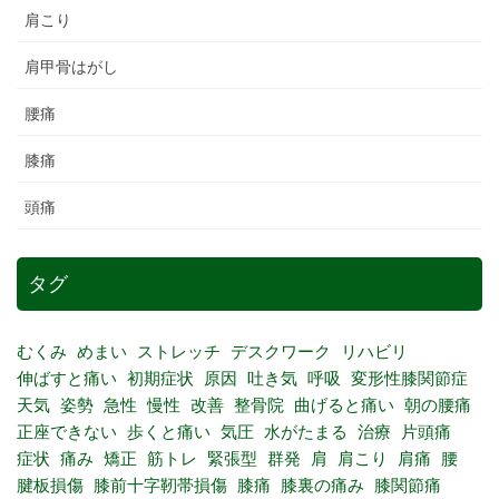
肩こり
肩甲骨はがし
腰痛
膝痛
頭痛
タグ
むくみ
めまい
ストレッチ
デスクワーク
リハビリ
伸ばすと痛い
初期症状
原因
吐き気
呼吸
変形性膝関節症
天気
姿勢
急性
慢性
改善
整骨院
曲げると痛い
朝の腰痛
正座できない
歩くと痛い
気圧
水がたまる
治療
片頭痛
症状
痛み
矯正
筋トレ
緊張型
群発
肩
肩こり
肩痛
腰
腱板損傷
膝前十字靭帯損傷
膝痛
膝裏の痛み
膝関節痛