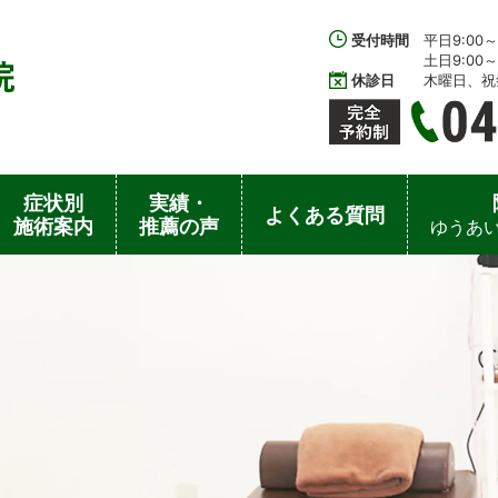
受付時間
平日9:00～1
土日9:00～1
休診日
木曜日、祝
症状別
実績・
よくある質問
施術案内
推薦の声
ゆうあい