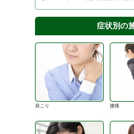
症状別の
肩こり
腰痛