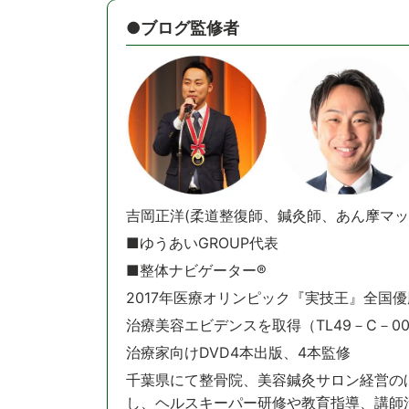
●ブログ監修者
吉岡正洋(柔道整復師、鍼灸師、あん摩マッ
■ゆうあいGROUP代表
■整体ナビゲーター®️
2017年医療オリンピック『実技王』全国優
治療美容エビデンスを取得（TL49－C－00
治療家向けDVD4本出版、4本監修
千葉県にて整骨院、美容鍼灸サロン経営の
し、ヘルスキーパー研修や教育指導、講師