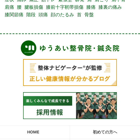
肩痛
腰
腱板損傷
膝前十字靭帯損傷
膝痛
膝裏の痛み
膝関節痛
階段
頭痛
顔のたるみ
首
骨盤
HOME
初めての方へ