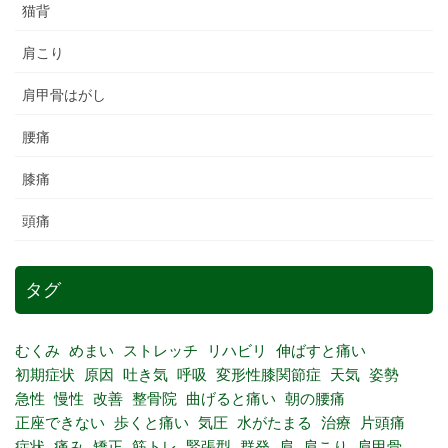
猫背
肩こり
肩甲骨はがし
腰痛
膝痛
頭痛
タグ
むくみ
めまい
ストレッチ
リハビリ
伸ばすと痛い
初期症状
原因
吐き気
呼吸
変形性膝関節症
天気
姿勢
急性
慢性
改善
整骨院
曲げると痛い
朝の腰痛
正座できない
歩くと痛い
気圧
水がたまる
治療
片頭痛
症状
痛み
矯正
筋トレ
緊張型
群発
肩
肩こり
肩甲骨