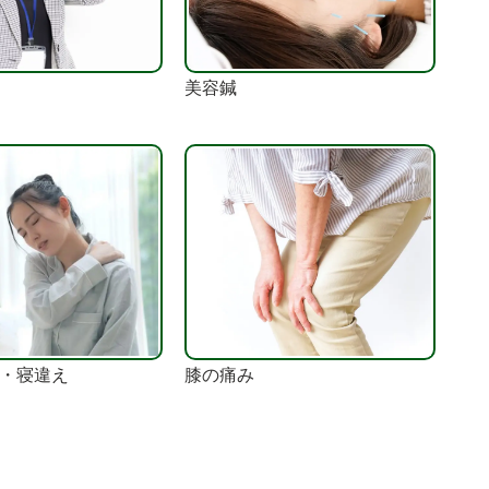
美容鍼
・寝違え
膝の痛み