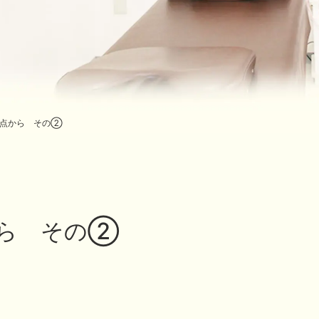
観点から その②
から その②