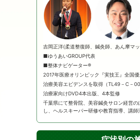
吉岡正洋(柔道整復師、鍼灸師、あん摩マッ
■ゆうあいGROUP代表
■整体ナビゲーター®️
2017年医療オリンピック『実技王』全国優
治療美容エビデンスを取得（TL49－C－00
治療家向けDVD4本出版、4本監修
千葉県にて整骨院、美容鍼灸サロン経営の
し、ヘルスキーパー研修や教育指導、講師
症状別の