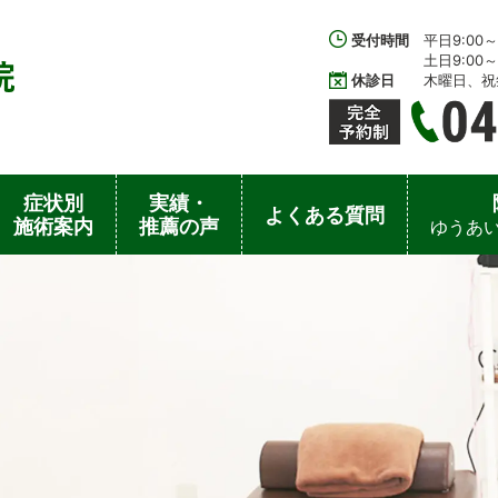
受付時間
平日9:00～1
土日9:00～1
休診日
木曜日、祝
症状別
実績・
よくある質問
施術案内
推薦の声
ゆうあい