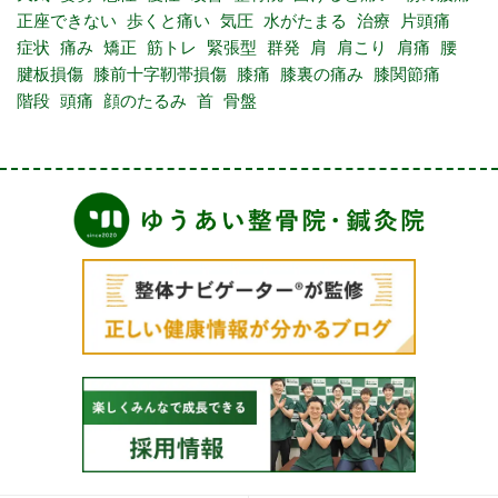
正座できない
歩くと痛い
気圧
水がたまる
治療
片頭痛
症状
痛み
矯正
筋トレ
緊張型
群発
肩
肩こり
肩痛
腰
腱板損傷
膝前十字靭帯損傷
膝痛
膝裏の痛み
膝関節痛
階段
頭痛
顔のたるみ
首
骨盤