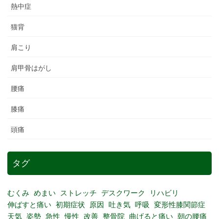
熱中症
猫背
肩こり
肩甲骨はがし
腰痛
膝痛
頭痛
タグ
むくみ
めまい
ストレッチ
デスクワーク
リハビリ
伸ばすと痛い
初期症状
原因
吐き気
呼吸
変形性膝関節症
天気
姿勢
急性
慢性
改善
整骨院
曲げると痛い
朝の腰痛