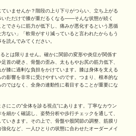
じていませんか？階段の上り下りがつらい、立ち上がる
歩いただけで膝が重だるくなる――そんな状態が続く
ことでさらに筋力が低下し、痛みが悪化するという悪循
仕方ない」「軟骨がすり減っていると言われたからもう
事を読んでみてください。
あるとは限りません。確かに関節の変形や炎症が関係す
や足首の硬さ、骨盤の歪み、太ももやお尻の筋力低下、
れが膝に過剰な負担をかけています。膝は身体を支える
らの影響を非常に受けやすいのです。つまり、根本的な
るのではなく、全身の連動性に着目することが重要にな
さにこの“全体を診る視点”にあります。丁寧なカウン
作を細かく確認し、姿勢分析や歩行チェックを通して、
していきます。その上で、骨盤や股関節の調整、筋膜リ
力強化など、一人ひとりの状態に合わせたオーダーメイ