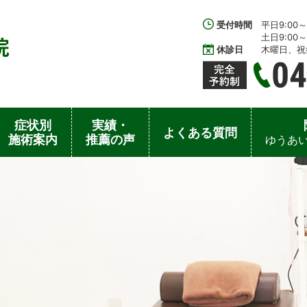
受付時間
平日9:00～1
土日9:00～1
休診日
木曜日、祝
症状別
実績・
よくある質問
施術案内
推薦の声
ゆうあい