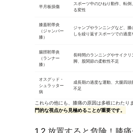
スポーツ中のひねり動作、転倒
半月板損傷
る変性
膝蓋靭帯炎
ジャンプやランニングなど、膝
（ジャンパー
しを繰り返すスポーツでの過度
膝）
腸脛靭帯炎
長時間のランニングやサイクリ
（ランナー
脚、股関節の柔軟性不足
膝）
オスグッド・
成長期の過度な運動、大腿四頭
シュラッター
不足
病
これらの他にも、膝痛の原因は多岐にわたり
門的な視点から見極めることが重要です。
1.2 放置すると危険！膝