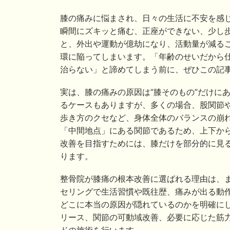
膝の痛みに悩まされ、日々の生活に不安を感
瞬間にズキッと痛む、正座ができない、少し
と、外出や運動が億劫になり、活動量が減る
環に陥ってしまいます。「年齢のせいだから
治らない」と諦めてしまう前に、ぜひこの記
実は、膝の痛みの原因は“膝そのもの”だけに
るケースもありますが、多くの場合、股関節
歩き方のクセなど、身体全体のバランスの崩
「中間地点」にある関節であるため、上下か
改善を目指すためには、膝だけを部分的に見
ります。
整骨院が膝痛の根本改善に選ばれる理由は、ま
セリングで生活習慣や既往歴、痛みが出る動
どこに本当の原因が隠れているのかを明確に
リース、関節の可動域改善、必要に応じた筋
ドの施術を行います。