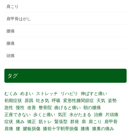
肩こり
肩甲骨はがし
腰痛
膝痛
頭痛
タグ
むくみ
めまい
ストレッチ
リハビリ
伸ばすと痛い
初期症状
原因
吐き気
呼吸
変形性膝関節症
天気
姿勢
急性
慢性
改善
整骨院
曲げると痛い
朝の腰痛
正座できない
歩くと痛い
気圧
水がたまる
治療
片頭痛
症状
痛み
矯正
筋トレ
緊張型
群発
肩
肩こり
肩甲骨
肩痛
腰
腱板損傷
膝前十字靭帯損傷
膝痛
膝裏の痛み