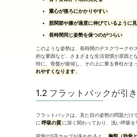
重心が後ろにかかりやすい
股関節や膝が過度に伸びているように
長時間同じ姿勢を保つのがつらい
このような姿勢は、長時間のデスクワークや
的な要因など、さまざまな生活習慣が原因と
特に、骨盤が後傾し、その上に乗る脊柱がま
れやすくなります
。
1.2 フラットバックが
フラットバックは、見た目の姿勢の問題だけ
に
呼吸の質
に深く関わっており、浅い呼吸を
背骨のS字カーブが失われると、
胸郭（肋骨