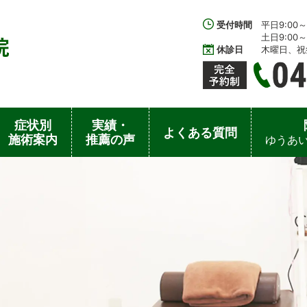
受付時間
平日9:00～1
土日9:00～1
休診日
木曜日、祝
症状別
実績・
よくある質問
施術案内
推薦の声
ゆうあい