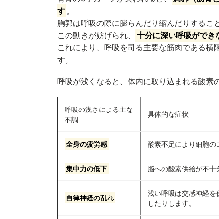
す
。
胸郭は呼吸の際に膨らんだり縮んだりするこ
この動きが妨げられ、
十分に深い呼吸ができ
これにより、呼吸を司る主要な筋肉である横
す。
呼吸が浅くなると、体内に取り込まれる酸素
呼吸の浅さによる主な
具体的な症状
不調
全身の疲労感
酸素不足により細胞の
集中力の低下
脳への酸素供給が不十
浅い呼吸は交感神経を
自律神経の乱れ
したりします。